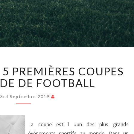
HISTOIRE
S 5 PREMIÈRES COUPES
DES
5
DE DE FOOTBALL
PREMIÈRES
COUPES
23rd Septembre 2019
DU
MONDE
DE
FOOTBALL
La coupe est l »un des plus grands
événements sportifs au monde. Dans un